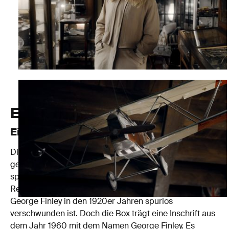
Edinburgh
Eine Reise durch die Zeit
Die junge Frau entdeckt in einem Antiquariat im
geheimnisvollen Edinburgh eine mysteriöse Box. Sie
spürt, dass diese Box ein Geheimnis verbirgt. Nach
Recherchen findet sie heraus, dass der Physiker
George Finley in den 1920er Jahren spurlos
verschwunden ist. Doch die Box trägt eine Inschrift aus
dem Jahr 1960 mit dem Namen George Finley. Es